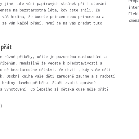
Prop
y jiné, ale vůni papírových stránek při listování
inte
enete na bezstarostná léta, kdy jste snili, že
Elek
 váš hrdina, že budete princem nebo princeznou a
Změn
 se vám každé přání. Nyní je na vás předat tuto
 přát
e různé příběhy, učíte je pozornému naslouchání a
říběhům. Nenásilně je vedete k představivosti a
o ně bezstarostné dětství. Ve chvíli, kdy vaše děti
ek.
Osobní kniha
vaše děti zaručeně zaujme a s radostí
 hrdiny daného příběhu. Stačí zvolit správné
a vyhotovení. Co lepšího si dětská duše může přát?
)