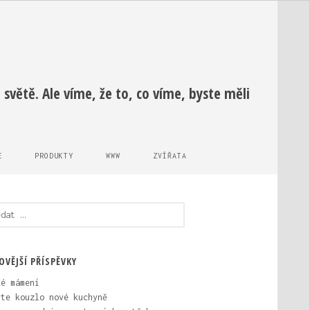
světě. Ale víme, že to, co víme, byste měli
E
PRODUKTY
WWW
ZVÍŘATA
edávání
OVĚJŠÍ PŘÍSPĚVKY
ké mámení
vte kouzlo nové kuchyně