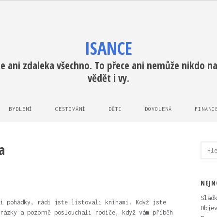
ISANCE
e ani zdaleka všechno. To přece ani nemůže nikdo na 
vědět i vy.
BYDLENÍ
CESTOVÁNÍ
DĚTI
DOVOLENÁ
FINANC
a
Vyhl
NEJN
Slad
i pohádky, rádi jste listovali knihami. Když jste
Obje
rázky a pozorně poslouchali rodiče, když vám příběh