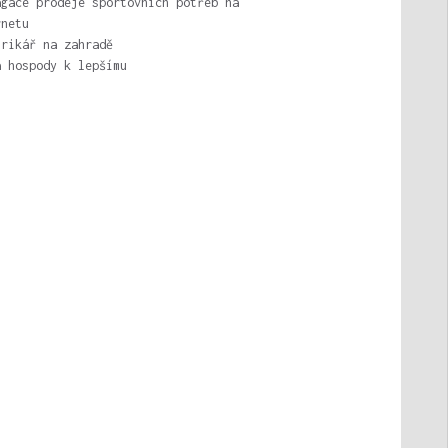
agace prodeje sportovních potřeb na
rnetu
trikář na zahradě
a hospody k lepšímu