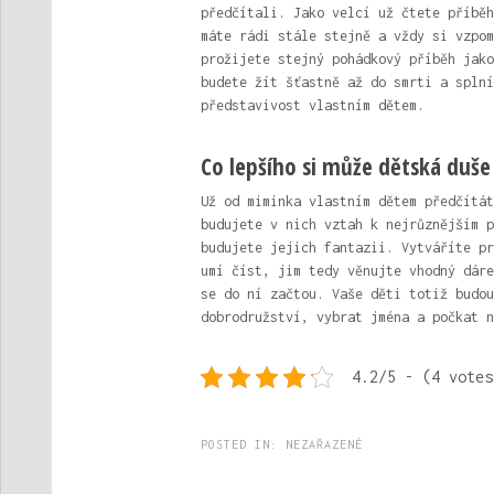
předčítali. Jako velcí už čtete příběh
máte rádi stále stejně a vždy si vzpom
prožijete stejný pohádkový příběh jako
budete žít šťastně až do smrti a splní
představivost vlastním dětem.
Co lepšího si může dětská duše
Už od miminka vlastním dětem předčítát
budujete v nich vztah k nejrůznějším p
budujete jejich fantazii. Vytváříte pr
umí číst, jim tedy věnujte vhodný dár
se do ní začtou. Vaše děti totiž budou
dobrodružství, vybrat jména a počkat n
4.2/5 - (4 votes
POSTED IN:
NEZAŘAZENÉ