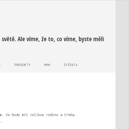
světě. Ale víme, že to, co víme, byste měli
E
PRODUKTY
WWW
ZVÍŘATA
m, že budu mít velikou rodinu a třeba
…