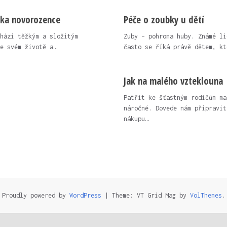
nka novorozence
Péče o zoubky u dětí
hází těžkým a složitým
Zuby – pohroma huby. Známé li
e svém životě a…
často se říká právě dětem, kt
Jak na malého vzteklouna
Patřit ke šťastným rodičům ma
náročné. Dovede nám připravit
nákupu…
Proudly powered by
WordPress
|
Theme: VT Grid Mag by
VolThemes
.