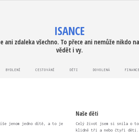
ISANCE
e ani zdaleka všechno. To přece ani nemůže nikdo na 
vědět i vy.
BYDLENÍ
CESTOVÁNÍ
DĚTI
DOVOLENÁ
FINANC
Naše děti
íše jenom jedno dítě, a to je
Celý život jsem si snila o to
klidně tři a nebo čtyři děti.