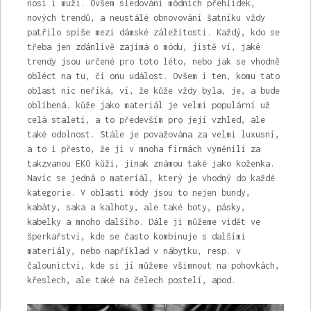
nosí i muži. Ovšem sledování módních přehlídek,
nových trendů, a neustálé obnovování šatníku vždy
patřilo spíše mezi dámské záležitosti. Každý, kdo se
třeba jen zdánlivě zajímá o módu, jistě ví, jaké
trendy jsou určené pro toto léto, nebo jak se vhodně
obléct na tu, či onu událost. Ovšem i ten, komu tato
oblast nic neříká, ví, že kůže vždy byla, je, a bude
oblíbená. kůže jako materiál je velmi populární už
celá staletí, a to především pro její vzhled, ale
také odolnost. Stále je považována za velmi luxusní,
a to i přesto, že ji v mnoha firmách vyměnili za
takzvanou EKO kůži, jinak známou také jako koženka.
Navíc se jedná o materiál, který je vhodný do každé
kategorie. V oblasti módy jsou to nejen bundy,
kabáty, saka a kalhoty, ale také boty, pásky,
kabelky a mnoho dalšího. Dále ji můžeme vidět ve
šperkařství, kde se často kombinuje s dalšími
materiály, nebo například v nábytku, resp. v
čalounictví, kde si jí můžeme všimnout na pohovkách,
křeslech, ale také na čelech postelí, apod.