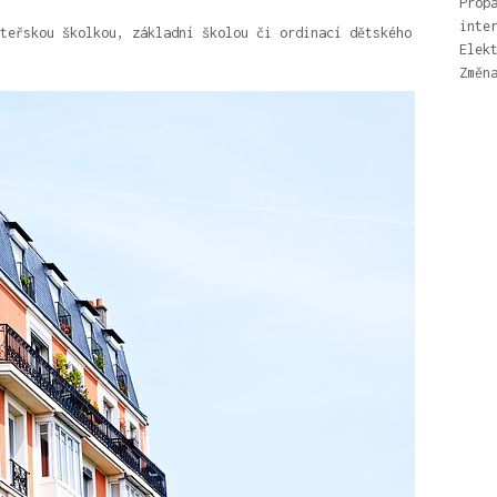
Prop
inte
teřskou školkou, základní školou či ordinací dětského
Elek
Změn