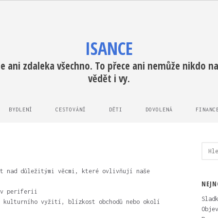
ISANCE
e ani zdaleka všechno. To přece ani nemůže nikdo na 
vědět i vy.
BYDLENÍ
CESTOVÁNÍ
DĚTI
DOVOLENÁ
FINANC
Vyhl
t nad důležitými věcmi, které ovlivňují naše
NEJN
v periferii
Slad
 kulturního vyžití, blízkost obchodů nebo okolí
Obje