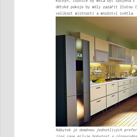
kuchyň, ložnice by měla být spojena s 
dětské pokoje by měly zazářit žlutou č
velikost místnosti a množství světla.
Nábytek je doménou jednotlivých prefer
jiný zase miluje bohatost a různorodos