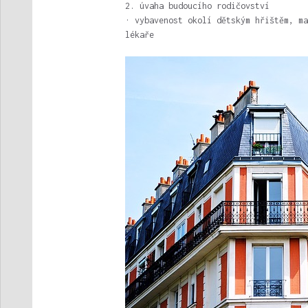
2. úvaha budoucího rodičovství
· vybavenost okolí dětským hřištěm, ma
lékaře