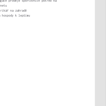
agace prodeje sportovních potřeb na
rnetu
trikář na zahradě
a hospody k lepšímu