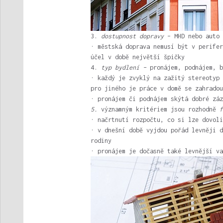
3.
dostupnost dopravy
– MHD nebo auto
· městská doprava nemusí být v perifer
účel v době největší špičky
4.
typ bydlení –
pronájem, podnájem, b
· každý je zvyklý na zažitý stereotyp 
pro jiného je práce v domě se zahradou
· pronájem či podnájem skýtá dobré záz
5.
významným kritériem jsou rozhodně
f
· načrtnutí rozpočtu, co si lze dovoli
· v dnešní době vyjdou pořád levněji d
rodiny
· pronájem je dočasně také levnější va