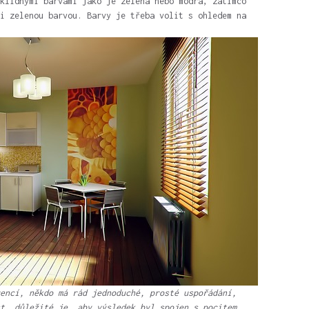
klidnými barvami jako je zelená nebo modrá, zatímco
i zelenou barvou. Barvy je třeba volit s ohledem na
encí, někdo má rád jednoduché, prosté uspořádání,
t, důležité je, aby výsledek byl spojen s pocitem