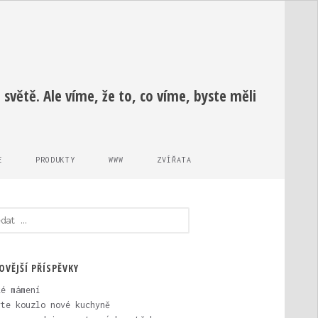
světě. Ale víme, že to, co víme, byste měli
E
PRODUKTY
WWW
ZVÍŘATA
edávání
OVĚJŠÍ PŘÍSPĚVKY
ké mámení
vte kouzlo nové kuchyně