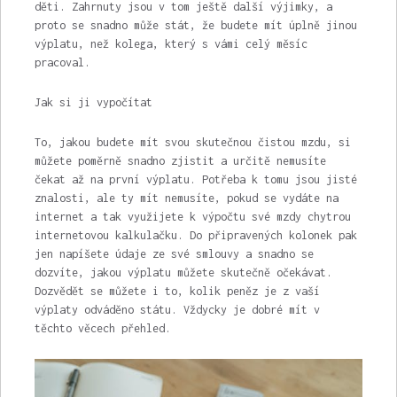
děti. Zahrnuty jsou v tom ještě další výjimky, a
proto se snadno může stát, že budete mít úplně jinou
výplatu, než kolega, který s vámi celý měsíc
pracoval.
Jak si ji vypočítat
To, jakou budete mít svou skutečnou čistou mzdu, si
můžete poměrně snadno zjistit a určitě nemusíte
čekat až na první výplatu. Potřeba k tomu jsou jisté
znalosti, ale ty mít nemusíte, pokud se vydáte na
internet a tak využijete k výpočtu své mzdy chytrou
internetovou kalkulačku. Do připravených kolonek pak
jen napíšete údaje ze své smlouvy a snadno se
dozvíte, jakou výplatu můžete skutečně očekávat.
Dozvědět se můžete i to, kolik peněz je z vaší
výplaty odváděno státu. Vždycky je dobré mít v
těchto věcech přehled.