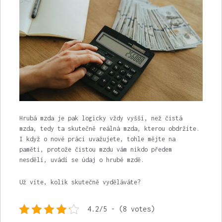
Hrubá mzda je pak logicky vždy vyšší, než čistá
mzda, tedy ta skutečně reálná mzda, kterou obdržíte.
I když o nové práci uvažujete, tohle mějte na
paměti, protože čistou mzdu vám nikdo předem
nesdělí, uvádí se údaj o hrubé mzdě.
Už víte, kolik skutečně vyděláváte?
4.2/5 - (8 votes)