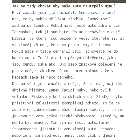
Jak se tedy chovat aby naše auto neutrpělo újmu?
Prví zásadu jsem již naznačil. Nenechávat v autě
nic, co by mohlo přilákat zloděje. Žádný mobil,
žádnou peněženku. Pokud máte ještě autorádio s tzv.
Tatrankou, tak ji sundejte. Pokud necháváte v autě
kabelu, ve které jsou bezcenné věci, otevřete ji, ať
si zloděj všimne, že nemá pro ni smysl riskovat.
Pokud máte v tašce cennější věci, schovejte je do
kufru auta. Totéž platí s pěkným oblečením, jako
jsou bundy, saka atd. Ono samo značkové oblečení je
pro zloděje lákadlem. A co teprve možnost, že v
kapsách saka je něco cenného.
Druhou věcí je naznačit zloději, že si svůj majetek
aktivně hlídáte. Zámek řadicí páky, nebo tyč k
volantu. Pískovaný kód na sklech vozu. Zloději tyto
primitivní záležitosti zkomplikuj odjezd. To že je
auto více zabezpečeno, může zloději sdělit, i to že
je vevnitř vozu ještě nějaké překvapení, které by mu
mohlo být osudné. Mám tím na mysli autoalarmy.
Stoprocentní jistotu že vám zloděj auto „nenačne“,
nebo že s ním neodjede, není. Jsou však v dnešní