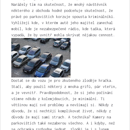
Narážely tím na skutečnost, že mnohý návštěvník
některého z obchodu hodně podceňuje skutečnost, že
právě po parkovištích korzuje spousta kriminálníků.
Vyhlížejí kde, v kterém autě jeho majitel zanechal
mobil, kde je nezabezpečené rádio, kde taška, která
vypadá, že by uvnitř mohla skrývat nějakou cennost.
Dostat se do vozu je pro zkušeného zloděje hračka.
Stačí, aby použil některý z mnoha grifů, pár vteřin,
a je vevnitř. Pravděpodobnost, že si jeho počínání
všimne někdo z kolemjdoucích, je minimální. Ti
většinou mají své problémy a nevšímají si. Někdy z
důvodu, že si nechtějí komplikovat život, někdy z
důvodu že mají sami strach. A technika? Kamery na
parkovištích také nezaberou všechno. A i kdyby, než
se ochranka rozhodne jednat, zloděj je i s lupem