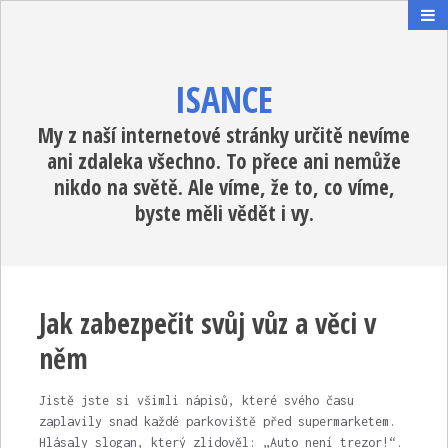
ISANCE
My z naší internetové stránky určitě nevíme
ani zdaleka všechno. To přece ani nemůže
nikdo na světě. Ale víme, že to, co víme,
byste měli vědět i vy.
Jak zabezpečit svůj vůz a věci v
něm
Jistě jste si všimli nápisů, které svého času
zaplavily snad každé parkoviště před supermarketem.
Hlásaly slogan, který zlidověl: „Auto není trezor!“.