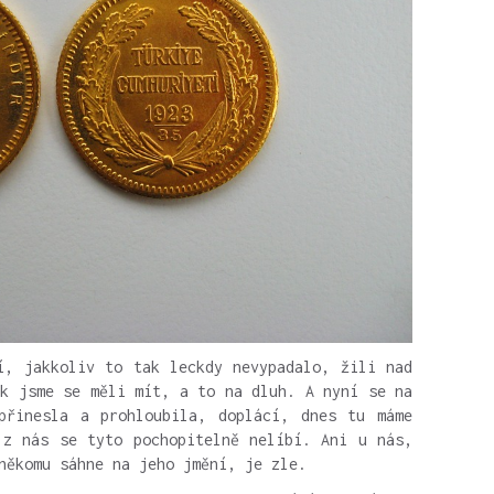
í, jakkoliv to tak leckdy nevypadalo, žili nad
ak jsme se měli mít, a to na dluh. A nyní se na
přinesla a prohloubila, doplácí, dnes tu máme
 z nás se tyto pochopitelně nelíbí. Ani u nás,
někomu sáhne na jeho jmění, je zle.