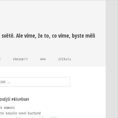
světě. Ale víme, že to, co víme, byste měli
E
PRODUKTY
WWW
ZVÍŘATA
edávání
OVĚJŠÍ PŘÍSPĚVKY
ké mámení
vte kouzlo nové kuchyně