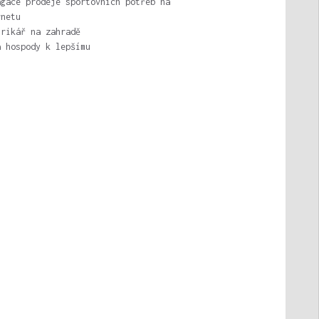
agace prodeje sportovních potřeb na
rnetu
trikář na zahradě
a hospody k lepšímu