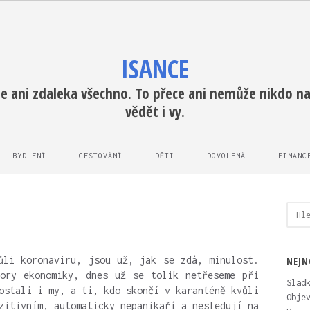
ISANCE
e ani zdaleka všechno. To přece ani nemůže nikdo na 
vědět i vy.
BYDLENÍ
CESTOVÁNÍ
DĚTI
DOVOLENÁ
FINANC
Vyhl
ůli koronaviru, jsou už, jak se zdá, minulost.
NEJN
ory ekonomiky, dnes už se tolik netřeseme při
Slad
ostali i my, a ti, kdo skončí v karanténě kvůli
Obje
zitivním, automaticky nepanikaří a nesledují na