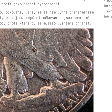
Prop
 pocit jako nějací hypochondři.
inte
Elek
ou očkovaní, věří, že se jim vyhne přinejmenším
Změn
i, kdo jsou odpůrci očkování, jsou pro změnu
oc, proti které by se muselo významně chránit.