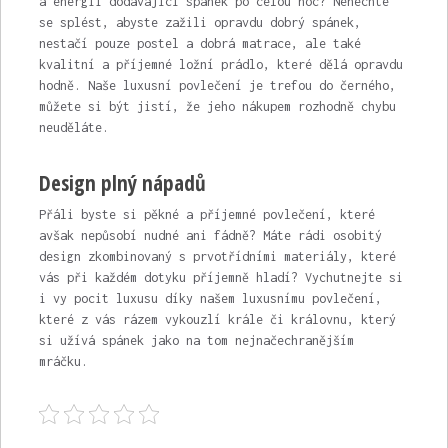
a energii dodávající spánek po celou noc? Nenechte
se splést, abyste zažili opravdu dobrý spánek,
nestačí pouze postel a dobrá matrace, ale také
kvalitní a příjemné ložní prádlo, které dělá opravdu
hodně. Naše
luxusní povlečení
je trefou do černého,
můžete si být jistí, že jeho nákupem rozhodně chybu
neuděláte.
Design plný nápadů
Přáli byste si pěkné a příjemné povlečení, které
avšak nepůsobí nudné ani fádně? Máte rádi osobitý
design zkombinovaný s prvotřídními materiály, které
vás při každém dotyku příjemně hladí? Vychutnejte si
i vy pocit luxusu díky našem luxusnímu povlečení,
které z vás rázem vykouzlí krále či královnu, který
si užívá spánek jako na tom nejnačechranějším
mráčku.