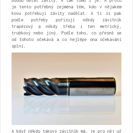
budou dělat závity. A tak tomu i je. A proto
je tento potřebný zejména těm, kdo v nějakém
kovu potřebují závity nadělat. A ti si pak
podle potřeby pořizují někdy závitník
trapézový a někdy třeba i ten metrický,
trubkový nebo jiný. Podle toho, co přesně se
od tohoto očekává a co nejlépe ona očekávání
splní.
A když někdo takový závitník má, je pro něj už