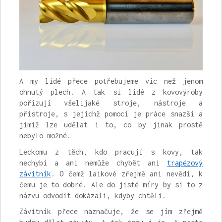
A my lidé přece potřebujeme víc než jenom
ohnutý plech. A tak si lidé z kovovýroby
pořizují všelijaké stroje, nástroje a
přístroje, s jejichž pomocí je práce snazší a
jimiž lze udělat i to, co by jinak prostě
nebylo možné.
Leckomu z těch, kdo pracují s kovy, tak
nechybí a ani nemůže chybět ani
trapézový
závitník
. O čemž laikové zřejmě ani nevědí, k
čemu je to dobré. Ale do jisté míry by si to z
názvu odvodit dokázali, kdyby chtěli.
Závitník přece naznačuje, že se jím zřejmě