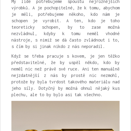
My lidé potřebujeme spoustu nejrůznějších
výrobků. A je pochopitelné, že k tomu, abychom
je měli, potřebujeme někoho, kdo nám je
schopen je vyrobit. A ten, kdo je toho
teoreticky schopen, by to zase možná
nezvládnul, kdyby k tomu neměl vhodné
nástroje, s nimiž se dá často zvládnout i to,
s čím by si jinak nikdo z nás neporadil.
Když se třeba pracuje s kovem, je jen těžko
představitelné, že by uspěl někdo, kdo by
neměl nic než právě své ruce. Ani ten manuálně
nejzdatnější z nás by prostě nic nezmohl,
protože by byla tvrdost takového materiálu nad
jeho síly. Dotyčný by možná ohnul nějaký kus
plechu, ale to by bylo asi tak všechno.