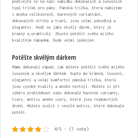
podívejte se na naši nabídku dokonalých a luxusních
typů triček pro pány.
Pánská trička
, která nabízíme
v mnoha velikostech, barevných variantách,
dokonalých střihů a tvarů, jsou velmi pohodlná a
elegantní. Hodí se jako skvělý dárek, který je
krásný a praktický. Zkuste potěšit svého milého
kvalitním nápadem, bude velmi spokojen.
Potěšte skvělým dárkem
Máme dokonalý nápad, jak můžete potěšit svého milého
luxusním a skvělým dárkem. Kupte mu krásná, luxusní,
elegantní a velmi komfortní pánská trička, která
jsou vysoké kvality a mnoho nestojí. Můžete si při
výběru prohlédnout naše dokonalé barevné varianty,
tvary, motivy anebo vzory, které jsou rozmanitých
druhů. Můžete zvolit i veselé motivy, které dokonale
potěší.
4/5 - (1 vote)