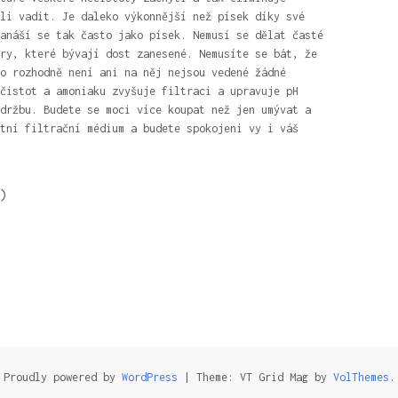
li vadit. Je daleko výkonnější než písek díky své
anáší se tak často jako písek. Nemusí se dělat časté
ry, které bývají dost zanesené. Nemusíte se bát, že
o rozhodně není ani na něj nejsou vedené žádné
čistot a amoniaku zvyšuje filtraci a upravuje pH
držbu. Budete se moci více koupat než jen umývat a
tní filtrační médium a budete spokojeni vy i váš
)
Proudly powered by
WordPress
|
Theme: VT Grid Mag by
VolThemes
.