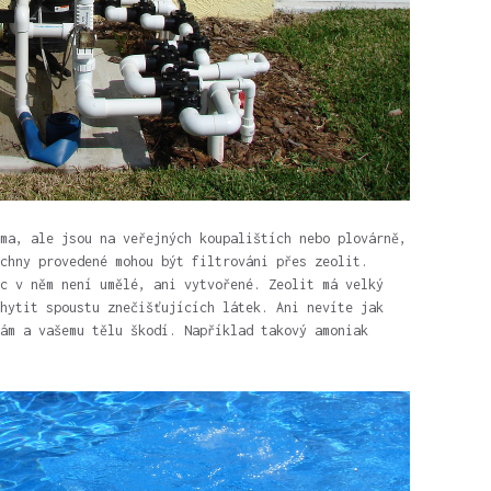
ma, ale jsou na veřejných koupalištích nebo plovárně,
chny provedené mohou být filtrováni přes zeolit.
c v něm není umělé, ani vytvořené. Zeolit má velký
hytit spoustu znečišťujících látek. Ani nevíte jak
ám a vašemu tělu škodí. Například takový amoniak