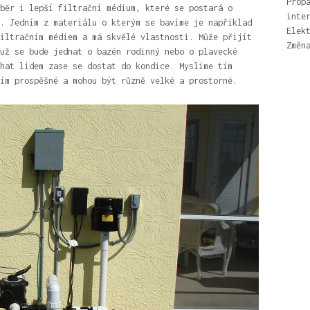
Prop
běr i lepší filtrační médium, které se postará o
inte
. Jedním z materiálu o kterým se bavíme je například
Elek
iltračním médiem a má skvělé vlastnosti. Může přijít
Změn
už se bude jednat o bazén rodinný nebo o plavecké
hat lidem zase se dostat do kondice. Myslíme tím
ím prospěšné a mohou být různě velké a prostorné.