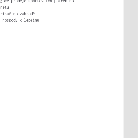
agace prodeje sportovních potřeb na
rnetu
trikář na zahradě
a hospody k lepšímu