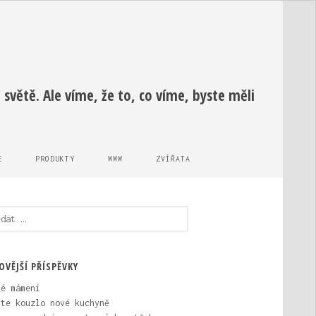
světě. Ale víme, že to, co víme, byste měli
E
PRODUKTY
WWW
ZVÍŘATA
edávání
OVĚJŠÍ PŘÍSPĚVKY
ké mámení
vte kouzlo nové kuchyně