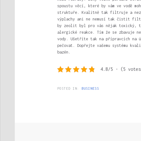
spoustu věcí, které by vám ve vodě moh
struktuře. Kvalitně tak filtruje a nez
výplachy ani ne nemusí tak čistit filt
by zeolit byl pro vás nějak toxický, t
alergické reakce. Tím že se zbavuje ne
vody. Ušetříte tak na přípravcích na ú
pečovat. Dopřejte vašemu systému kvali
bazén.
4.8/5 - (5 votes
POSTED IN:
BUSINESS