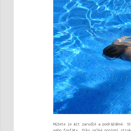
Můžete je mít zarudlé a podrážděné. St
nebo fosfáty. Díky velké porózní struk