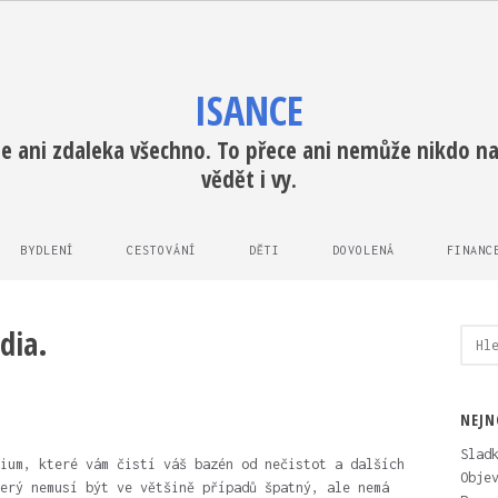
ISANCE
e ani zdaleka všechno. To přece ani nemůže nikdo na 
vědět i vy.
BYDLENÍ
CESTOVÁNÍ
DĚTI
DOVOLENÁ
FINANC
dia.
Vyhl
NEJN
Slad
ium, které vám čistí váš bazén od nečistot a dalších
Obje
erý nemusí být ve většině případů špatný, ale nemá