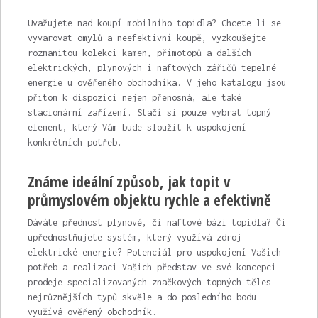
Uvažujete nad koupí mobilního
topidla
? Chcete-li se
vyvarovat omylů a neefektivní koupě, vyzkoušejte
rozmanitou kolekci kamen, přímotopů a dalších
elektrických, plynových i naftových zářičů tepelné
energie u ověřeného obchodníka. V jeho katalogu jsou
přitom k dispozici nejen přenosná, ale také
stacionární zařízení. Stačí si pouze vybrat topný
element, který Vám bude sloužit k uspokojení
konkrétních potřeb.
Známe ideální způsob, jak topit v
průmyslovém objektu rychle a efektivně
Dáváte přednost plynové, či naftové bázi topidla? Či
upřednostňujete systém, který využívá zdroj
elektrické energie? Potenciál pro uspokojení Vašich
potřeb a realizaci Vašich představ ve své koncepci
prodeje specializovaných značkových topných těles
nejrůznějších typů skvěle a do posledního bodu
využívá ověřený obchodník.