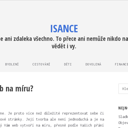
ISANCE
e ani zdaleka všechno. To přece ani nemůže nikdo na 
vědět i vy.
BYDLENÍ
CESTOVÁNÍ
DĚTI
DOVOLENÁ
FINANC
b na míru?
Vyhl
NEJN
ne. Je proto více než důležité reprezentovat sebe či
Slad
ové stránky. Její tvorba ale není jednoduchá a je na
Obje
ý Vám web vytvoří na míru, přesně podle Vašich přání