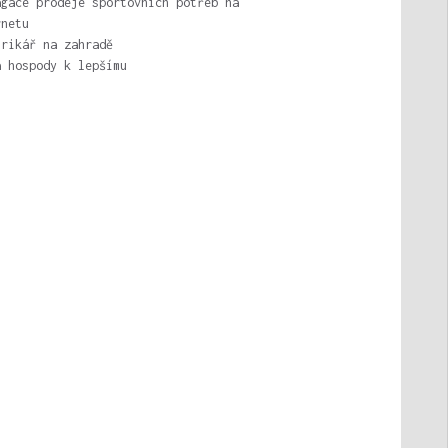
agace prodeje sportovních potřeb na
rnetu
trikář na zahradě
a hospody k lepšímu