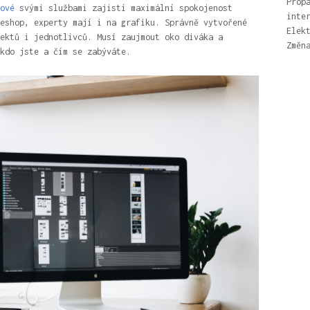
Prop
ové
svými službami zajistí maximální spokojenost
inte
 eshop, experty mají i na grafiku.
Správně vytvořené
Elek
ektů i jednotlivců. Musí zaujmout oko diváka a
Změn
kdo jste a čím se zabýváte.