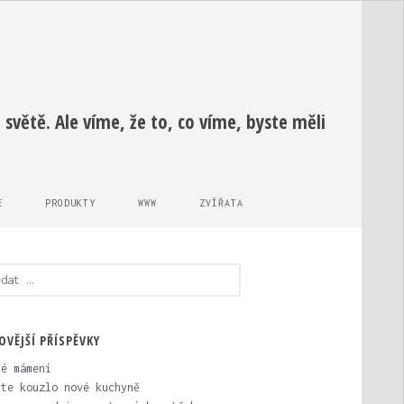
světě. Ale víme, že to, co víme, byste měli
E
PRODUKTY
WWW
ZVÍŘATA
edávání
OVĚJŠÍ PŘÍSPĚVKY
ké mámení
vte kouzlo nové kuchyně