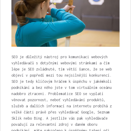
SEO je důležitý nástroj pro komunikaci webových
vyhledávačů s dotyčnými webovými stránkami a čím
lépe je SEO zvládnuté, tím větší šance, že se web
objeví v popředí mezi tou nejsilnější konkurencí.
SEO je tedy klíčovým hráčem k úspěchu v jakémkoli
podnikání a bez něho jste v tom virtuálním oceánu
nadobro ztraceni. Problematice SEO se vyplatí
věnovat pozornost, neboť vyhledávání produktů,
služeb a dalších informací na internetu probíhá z
velké části právě přes vyhledávač Google, Seznam
Sklik nebo Bing. A jestliže vás pak vyhledávače
považují za relevantní zdroj v daném oboru
podnikání, máte nakročeno k úspěšnému tažení při