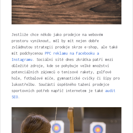
Jestliže chce někdo jako prodejce na webovém
prostoru vyniknout, měl by mít nejen dobře
zvládnutou strategii prodeje skrze e-shop, ale také
mít podchycenou
PPC reklamu na Facebooku a
Instagramu
. Sociální sítě dnes zkrátka patří mezi
důležité zdroje, kde se pohybuje velké množství
potenciálních zájemců o tenisové rakety, golfové
hole, fotbalové míče, gymnastické cvičky či šípy pro
lukostřelbu.
Součástí úspěšného tažení prodejce
sportovních potřeb napříč internetem je také
audit
SEO
.