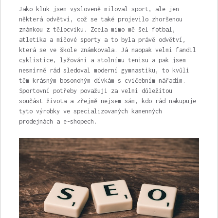
Jako kluk jsem vysloveně miloval sport, ale jen
některá odvětví, což se také projevilo zhoršenou
známkou z tělocviku. Zcela mimo mě šel fotbal,
atletika a míčové sporty a to byla právě odvětví,
která se ve škole známkovala. Já naopak velmi fandil
cyklistice, lyžování a stolnímu tenisu a pak jsem
nesmírně rád sledoval moderní gymnastiku, to kvůli
těm krásným bosonohým dívkám s cvičebním nářadím.
Sportovní potřeby považuji za velmi důležitou
součást života a zřejmě nejsem sám, kdo rád nakupuje
tyto výrobky ve specializovaných kamenných
prodejnách a e-shopech.