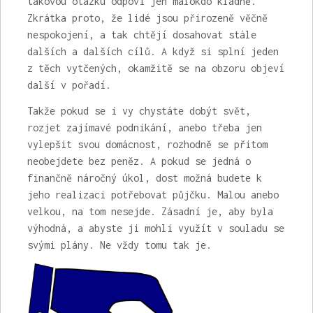
takovou otázku odpoví jen málokdo kladně.
Zkrátka proto, že lidé jsou přirozeně věčně
nespokojení, a tak chtějí dosahovat stále
dalších a dalších cílů. A když si splní jeden
z těch vytčených, okamžitě se na obzoru objeví
další v pořadí.
Takže pokud se i vy chystáte dobýt svět,
rozjet zajímavé podnikání, anebo třeba jen
vylepšit svou domácnost, rozhodně se přitom
neobejdete bez peněz. A pokud se jedná o
finančně náročný úkol, dost možná budete k
jeho realizaci potřebovat půjčku. Malou anebo
velkou, na tom nesejde. Zásadní je, aby byla
výhodná, a abyste ji mohli využít v souladu se
svými plány. Ne vždy tomu tak je.