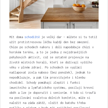
Mít doma
schodiště
je velký dar – můžete si tu totiž
užít protistresovou léčbu každý den bez omezení.
Chůze po schodech nahoru i dolů napodobuje chůzi v
horském terénu, a to je jedna z nejzdravějších
pohybových aktivit, což se ostatně projevuje na
životě místních horalů, kteří se dožívají vyššího
věku v plném zdraví. Po schodech se vyplácí
našlapovat zcela naboso (bez ponožek), jednak to
nepodkluzuje, a pak tím procvičujete i klenbu
chodidel. Schody pomáhají zlepšit i funkci
imunitního a lymfatického systému, posilují krevní
oběh a lze je doporučit i seniorům. A kdo si troufá
na posilování svalstva dolních končetin, může si
naložit na záda zátěž, vložit do batohu třeba
pytlíky s pískem a bude mít zajištěný posilovací