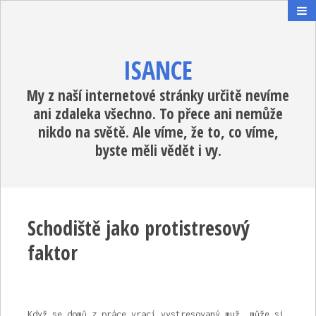
ISANCE
My z naší internetové stránky určitě nevíme
ani zdaleka všechno. To přece ani nemůže
nikdo na světě. Ale víme, že to, co víme,
byste měli vědět i vy.
Schodiště jako protistresový
faktor
Když se domů z práce vrací vystresovaný muž, může si