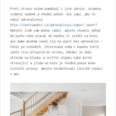
Proti stresu ovšem pomáhají i jiné zdroje, zejména
vydatný spánek a vhodný pohyb. Ale jaký, aby to
nebyl adrenalinový
http://centrumdeti.cz/adrenalinovy-tabor/
sport?
Někteří lidé vám mohou radit, abyste chodili běhat
do parku nebo plavat do bazénu či jezdit na kole,
ale máme mnohem lepší tip na sport bez adrenalinu –
chůzi po schodech. Chlorovaná voda v bazénu totiž
ještě více přispívá ke stresu, běhání je díky
otřesům na klouby a vnitřní orgány také mírně
stresující a jízda na kole je vhodná pouze mimo
silniční provoz, abyste nevdechovali toxické výpary
z aut.