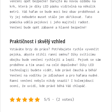
venčení opět bezpečné! Darujte mu novou ozdobu na
krk, která je díky LED pásku viditelná na několik
metrů. Váš hafan se bude moci bez obav proběhnout a
Vy jej nebudete muset stále jen okřikovat. Tato
pomůcka udělá pejskovi i jeho majiteli radost.
Venčení bude opět zábavné a hlavně bezpečné!
Praktičnost i skvělý vzhled
Vstáváte brzy do práce? Potřebujete rychle vyvenčit
pejska, abyste stihli ranní směnu? Díky svítícímu
obojku bude venčení rychlejší a lepší. Pejsek se sám
proběhne a tím unaví na celé dopoledne! Díky LED
technologii budete vidět, kde právě čmuchá a běhá!
Venčení na vodítku je zdlouhavé a pro hafana nudné.
Ranní venčení nebylo nikdy snazší! I kolemjdoucí
ocení, že uvidí, kde právě běhá Váš chlupáč.
5/5 - (2 votes)