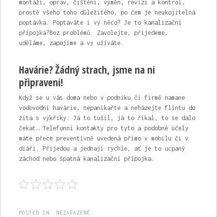
montáží, oprav, čištění, výměn, revizí a kontrol,
prostě všeho toho důležitého, po čem je neukojitelná
poptávka. Poptáváte i vy něco? Je to
kanalizační
přípojka
?Bez problémů. Zavolejte, přijedeme,
uděláme, zapojíme a vy užíváte.
Havárie? Žádný strach, jsme na ni
připraveni!
Když se u vás doma nebo v podniku či firmě namane
vodovodní havárie, nepanikařte a neházejte flintu do
žita s výkřiky: Já to tušil, já to říkal, to se dalo
čekat… Telefonní kontakty pro tyto a podobné účely
máte přece preventivně uvedená přímo v mobilu či v
diáři. Přijedou a jednají rychle, ať je to ucpaný
záchod nebo špatná kanalizační přípojka.
POSTED IN:
NEZAŘAZENÉ