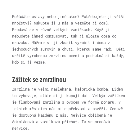
Pořádáte oslavy nebo jiné akce? Potřebujete jí větší
množství? Nakupte ji u nás a vezměte ji domů.
Prodává se v různě velkých vaničkách. Když ji
nebudete ihned konzumovat, tak ji uložte doma do
mrazáku. Můžeme si ji zkusit vyrobit i doma z
jednoduchých surovin a chuti, kterou máme rádi. Děti
určitě vyrobenou zmrzlinu ocení a pochutná si každý,
kdo si ji vezme.
Zážitek se zmrzlinou
Zmrzlina
je velmi našlehaná, kalorická bomba. Lidem
to vyhovuje, stále si ji kupují dál. Velkým zážitkem
je flambovaná zmrzlina s ovocem ve formě poháru. V
letních měsících nás mile překvapí a osvěží. Cenově
je dostupná každému z nás. Nejvíce oblíbená je
čokoládová a vanilková příchuť. Ta se prodává
nejvíce.