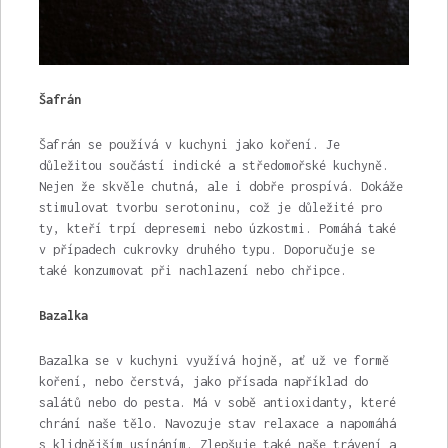
Šafrán
Šafrán se používá v kuchyni jako koření. Je
důležitou součástí indické a středomořské kuchyně.
Nejen že skvěle chutná, ale i dobře prospívá. Dokáže
stimulovat tvorbu serotoninu, což je důležité pro
ty, kteří trpí depresemi nebo úzkostmi. Pomáhá také
v případech cukrovky druhého typu. Doporučuje se
také konzumovat při nachlazení nebo chřipce.
Bazalka
Bazalka se v kuchyni využívá hojně, ať už ve formě
koření, nebo čerstvá, jako přísada například do
salátů nebo do pesta. Má v sobě antioxidanty, které
chrání naše tělo. Navozuje stav relaxace a napomáhá
s klidnějším usínáním. Zlepšuje také naše trávení a