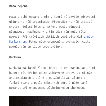
Máta peprná
Máta v sobě obsahuje olej, který má skvělé zdravotní
účinky na náš organismus. Především na náš trávicí
systém. Bolest břicha, střev, pocit plnosti,
plynatost, nadýmání – s tím vším vám může máta
pomoci. Při trávicích obtížích popíjejte čaj z
máty
Darka shop
. Pokud máte onemocnění dýchacích cest,
pomůže vám inhalace této byliny.
Kurkuma
Kurkuma má jasně žlutou barvu, a při manipulaci s ní
budete mít zřejmě úplně zabarvené prsty. Je silným
antioxidantem a silně protizánětlivá. Zlepšuje
funkci mozku a podle některých zdrojů může také
pomáhat při onemocnění Alzheimerovou chorobou.