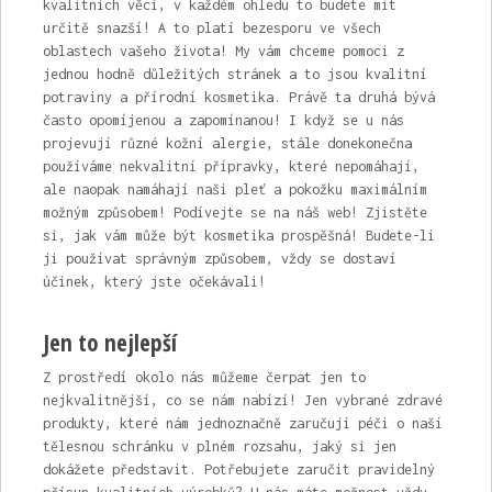
kvalitních věcí, v každém ohledu to budete mít
určitě snazší! A to platí bezesporu ve všech
oblastech vašeho života! My vám chceme pomoci z
jednou hodně důležitých stránek a to jsou kvalitní
potraviny a
přírodní kosmetika
. Právě ta druhá bývá
často opomíjenou a zapomínanou! I když se u nás
projevují různé kožní alergie, stále donekonečna
používáme nekvalitní přípravky, které nepomáhají,
ale naopak namáhají naši pleť a pokožku maximálním
možným způsobem! Podívejte se na náš web! Zjistěte
si, jak vám může být kosmetika prospěšná! Budete-li
ji používat správným způsobem, vždy se dostaví
účinek, který jste očekávali!
Jen to nejlepší
Z prostředí okolo nás můžeme čerpat jen to
nejkvalitnější, co se nám nabízí! Jen vybrané zdravé
produkty, které nám jednoznačně zaručují péči o naší
tělesnou schránku v plném rozsahu, jaký si jen
dokážete představit. Potřebujete zaručit pravidelný