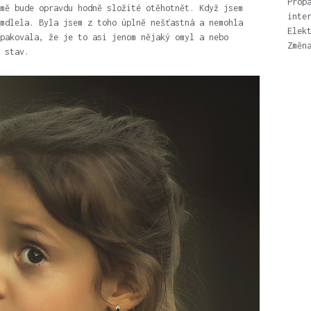
Prop
mě bude opravdu hodně složité otěhotnět. Když jsem
inte
mdlela. Byla jsem z toho úplně nešťastná a nemohla
Elek
pakovala, že je to asi jenom nějaký omyl a nebo
Změn
 stav.