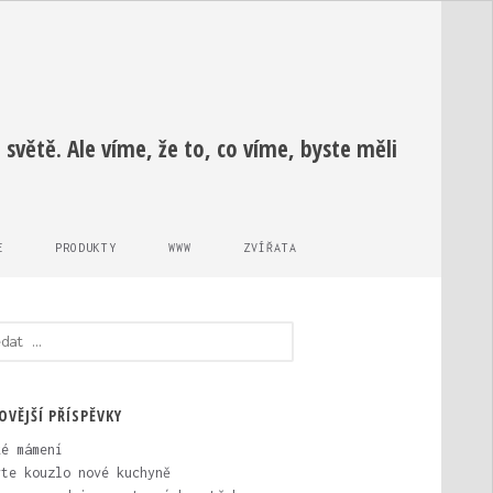
světě. Ale víme, že to, co víme, byste měli
E
PRODUKTY
WWW
ZVÍŘATA
edávání
OVĚJŠÍ PŘÍSPĚVKY
ké mámení
vte kouzlo nové kuchyně