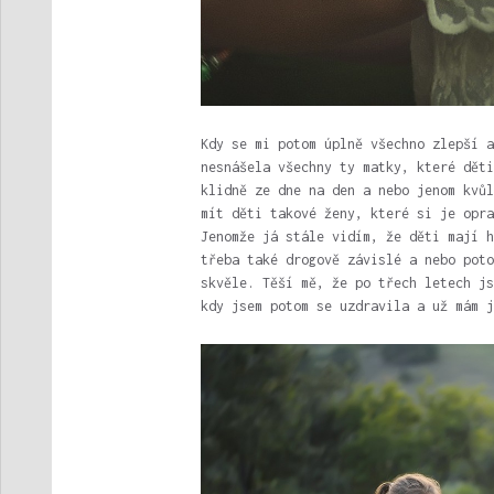
Kdy se mi potom úplně všechno zlepší a
nesnášela všechny ty matky, které děti
klidně ze dne na den a nebo jenom kvůl
mít děti takové ženy, které si je opra
Jenomže já stále vidím, že děti mají h
třeba také drogově závislé a nebo poto
skvěle. Těší mě, že po třech letech js
kdy jsem potom se uzdravila a už mám j