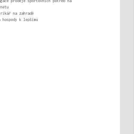
agace prodeje sportovních potřeb na
rnetu
trikář na zahradě
a hospody k lepšímu