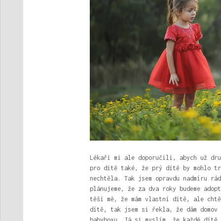
Lékaři mi ale doporučili, abych už dru
pro dítě také, že prý dítě by mohlo tr
nechtěla. Tak jsem opravdu nadmíru rád
plánujeme, že za dva roky budeme adopt
těší mě, že mám vlastní dítě, ale chtě
dítě, tak jsem si řekla, že dám domov 
babyboxu. Já si myslím, že každé dítě 