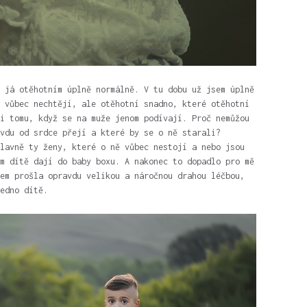
 já otěhotním úplně normálně. V tu dobu už jsem úplně
 vůbec nechtějí, ale otěhotní snadno, které otěhotní
i tomu, když se na muže jenom podívají. Proč nemůžou
vdu od srdce přejí a které by se o ně starali?
lavně ty ženy, které o ně vůbec nestojí a nebo jsou
m dítě dají do baby boxu. A nakonec to dopadlo pro mě
em prošla opravdu velikou a náročnou drahou léčbou,
edno dítě.