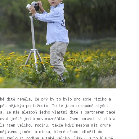
hé dítě neměla, že prý by to bylo pro moje riziko a
pět nějakým postižením. Tohle jsem rozhodně slyšet
a, že mám alespoň jedno vlastní dítě s partnerem také
ovat ještě jedno novorozeňátko. Jsem opravdu klidná a
la jsem velikou rodinu, takže když nemohu mít druhé
nějakému jinému miminku, které někdo odložil do
si zaslouží rodinu a také velikou lásku, a to hlavně