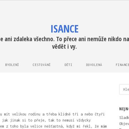
ISANCE
e ani zdaleka všechno. To přece ani nemůže nikdo na 
vědět i vy.
BYDLENÍ
CESTOVÁNÍ
DĚTI
DOVOLENÁ
FINANC
Vyhl
NEJN
u mít velikou rodinu a třeba klidně tři a nebo čtyři
Slad
 jak jinak si to přeje, tak to nemusí vždycky
Obje
em z toho byla velice nešťastná, když mi řekl, že mám