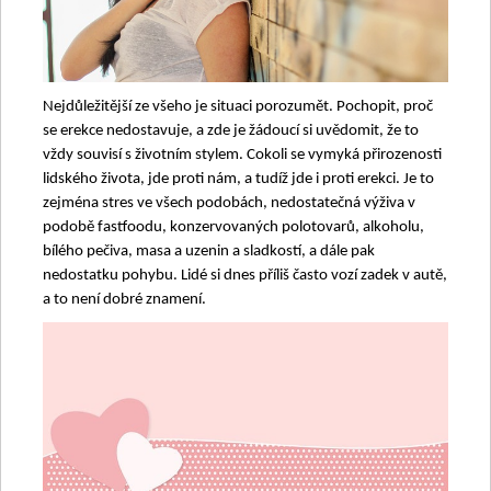
Nejdůležitější ze všeho je situaci porozumět. Pochopit, proč
se erekce nedostavuje, a zde je žádoucí si uvědomit, že to
vždy souvisí s životním stylem. Cokoli se vymyká přirozenosti
lidského života, jde proti nám, a tudíž jde i proti erekci. Je to
zejména stres ve všech podobách, nedostatečná výživa v
podobě fastfoodu, konzervovaných polotovarů, alkoholu,
bílého pečiva, masa a uzenin a sladkostí, a dále pak
nedostatku pohybu. Lidé si dnes příliš často vozí zadek v autě,
a to není dobré znamení.