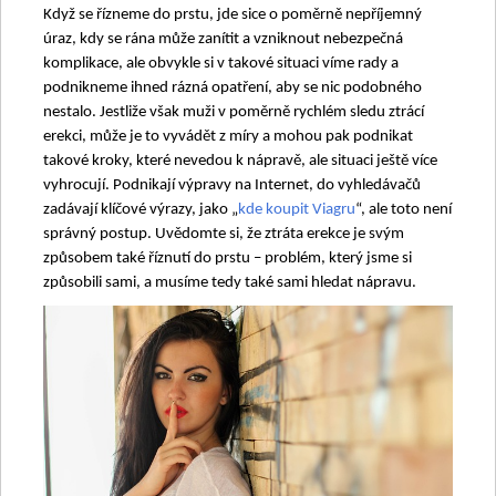
Když se řízneme do prstu, jde sice o poměrně nepříjemný
úraz, kdy se rána může zanítit a vzniknout nebezpečná
komplikace, ale obvykle si v takové situaci víme rady a
podnikneme ihned rázná opatření, aby se nic podobného
nestalo. Jestliže však muži v poměrně rychlém sledu ztrácí
erekci, může je to vyvádět z míry a mohou pak podnikat
takové kroky, které nevedou k nápravě, ale situaci ještě více
vyhrocují. Podnikají výpravy na Internet, do vyhledávačů
zadávají klíčové výrazy, jako „
kde koupit Viagru
“, ale toto není
správný postup. Uvědomte si, že ztráta erekce je svým
způsobem také říznutí do prstu – problém, který jsme si
způsobili sami, a musíme tedy také sami hledat nápravu.