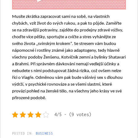
Musíte zkrátka zapracovat sami na sobě, na vlastních
chybách, vzít život do svých rukou, a pak to půjde. Zaměřte
se na zdravější potraviny, zajděte do prodejny zdravé výživy,
choďte více pěšky, sportujte a cvičte a stres vyhánějte ze
svého života „svinským krokem“. Se stresem vám budou
nápomocné i rostliny známé jako adaptogeny, tedy hlavně
všechny podoby Ženšenu, Kotvičník zemní a bylinky Shatavari
a Brahmi. Při správném dávkování nemají vedlejší účinky a
nebudete s nimi podstupovat žádná rizika, což ovšem nelze
říci o Viagře. Odměnou vám pak bude vášnivý sex s dlouhou
výdrží, v psychické rovnováze a se všemi slastmi, které
provází pohled na ženské tělo, na všechny jeho krásy ve své
přirozené podobě.
4/5 - (9 votes)
POSTED IN:
BUSINESS